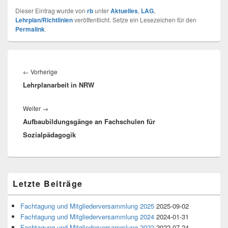
Dieser Eintrag wurde von
rb
unter
Aktuelles
,
LAG
,
Lehrplan/Richtlinien
veröffentlicht. Setze ein Lesezeichen für den
Permalink
.
Beitragsnavigation
Vorheriger
←
Vorherige
Lehrplanarbeit in NRW
Beitrag:
Nächster
Weiter
→
Aufbaubildungsgänge an Fachschulen für
Beitrag:
Sozialpädagogik
Primärer
Letzte Beiträge
Seitenleisten-
Widgetbereich
Fachtagung und Mitgliederversammlung 2025
2025-09-02
Fachtagung und Mitgliederversammlung 2024
2024-01-31
Fachtagung und Mitgliederversammlung 2022
2022-07-24