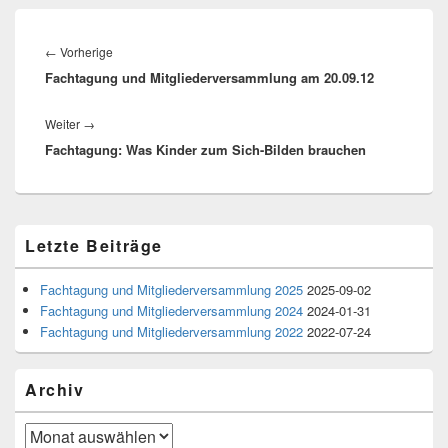
Beitragsnavigation
Vorheriger
←
Vorherige
Fachtagung und Mitgliederversammlung am 20.09.12
Beitrag:
Nächster
Weiter
→
Fachtagung: Was Kinder zum Sich-Bilden brauchen
Beitrag:
Primärer
Letzte Beiträge
Seitenleisten-
Widgetbereich
Fachtagung und Mitgliederversammlung 2025
2025-09-02
Fachtagung und Mitgliederversammlung 2024
2024-01-31
Fachtagung und Mitgliederversammlung 2022
2022-07-24
Archiv
Archiv